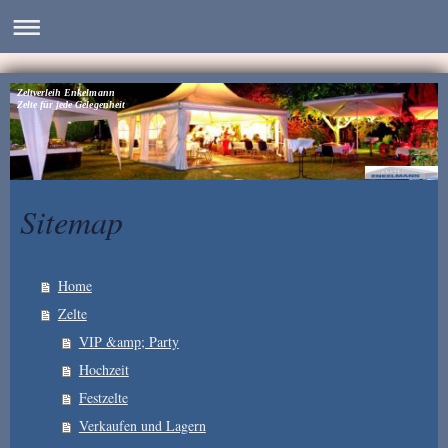
Zeltverleih Enkelmann
Zelte für jede Gelegenheit
Sitemap
Home
Zelte
VIP &amp; Party
Hochzeit
Festzelte
Verkaufen und Lagern